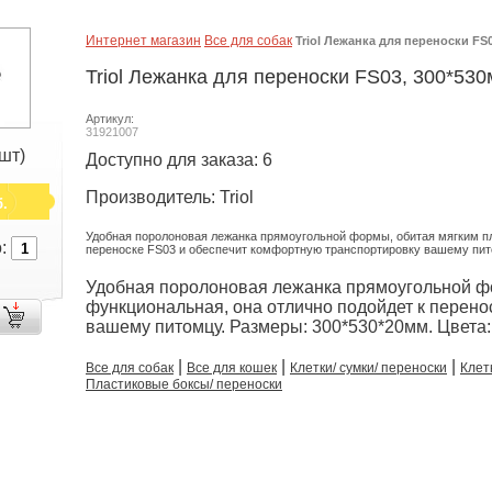
Интернет магазин
Все для собак
Triol Лежанка для переноски FS
Triol Лежанка для переноски FS03, 300*53
Артикул:
31921007
(шт)
Доступно для заказа: 6
Производитель: Triol
.
Удобная поролоновая лежанка прямоугольной формы, обитая мягким пл
о:
переноске FS03 и обеспечит комфортную транспортировку вашему пито
Удобная поролоновая лежанка прямоугольной ф
функциональная, она отлично подойдет к перено
вашему питомцу. Размеры: 300*530*20мм. Цвета:
|
|
|
Все для собак
Все для кошек
Клетки/ сумки/ переноски
Клет
Пластиковые боксы/ переноски