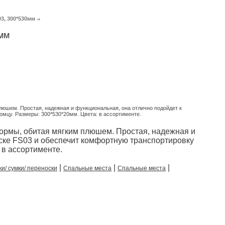
03, 300*530мм
0мм
юшем. Простая, надежная и функциональная, она отлично подойдет к
мцу. Размеры: 300*530*20мм. Цвета: в ассортименте.
ормы, обитая мягким плюшем. Простая, надежная и
ске FS03 и обеспечит комфортную транспортировку
 в ассортименте.
|
|
|
ки/ сумки/ переноски
Спальные места
Спальные места