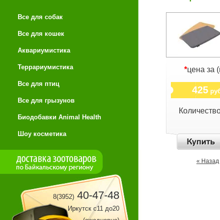
Все для собак
Все для кошек
Аквариумистика
Террариумистика
*
цена за 
Все для птиц
425
руб
Все для грызунов
Количеств
Биодобавки Animal Health
Шоу косметика
« Назад
40-47-48
8(3952)
Иркутск с11 до20