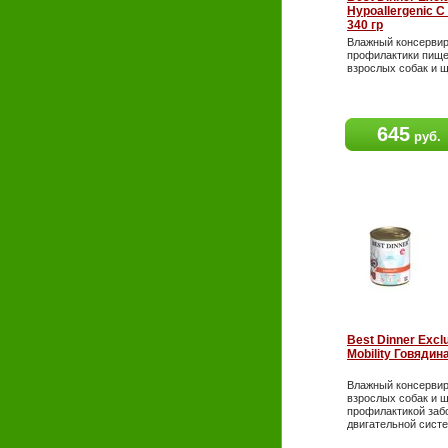
Hypoallergenic С
340 гр
Влажный консервир
профилактики пище
взрослых собак и щ
645
руб.
Best Dinner Exclu
Mobility Говядина
Влажный консервир
взрослых собак и щ
профилактикой заб
двигательной сист