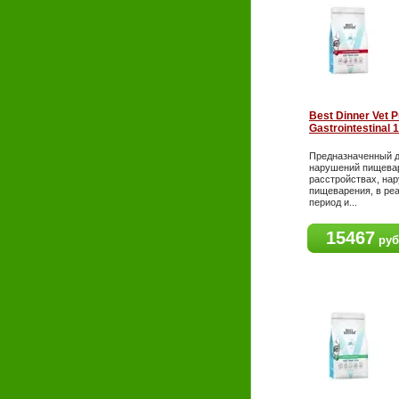
Best Dinner Vet P
Gastrointestinal 1
Предназначенный д
нарушений пищева
расстройствах, на
пищеварения, в ре
период и...
15467
руб