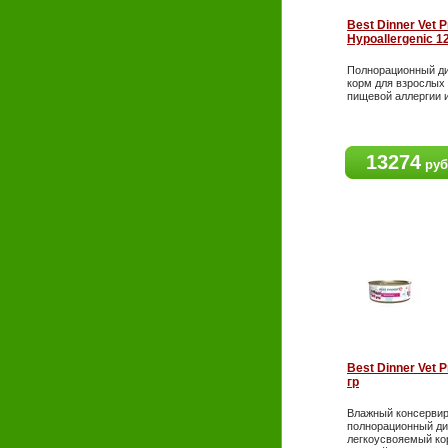
Best Dinner Vet P
Hypoallergenic 12
Полнорационный ди
корм для взрослых 
пищевой аллергии 
13274
руб
Best Dinner Vet P
гр
Влажный консерви
полнорационный ди
легкоусвояемый к