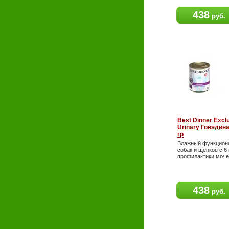
438
руб.
Best Dinner Exclu
Urinary Говядин
гр
Влажный функцион
собак и щенков с 6
профилактики моче
438
руб.