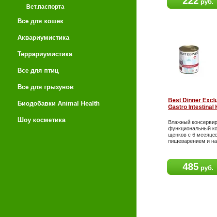
222
руб.
Вет.паспорта
Все для кошек
Аквариумистика
Террариумистика
Все для птиц
Все для грызунов
Best Dinner Exclu
Биодобавки Animal Health
Gastro Intestinal
Шоу косметика
Влажный консерви
функциональный ко
щенков с 6 месяце
пищеварением и н
485
руб.