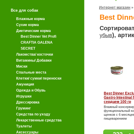
Интернет магазин
Все для собак
Best Dinne
Влажные корма
Сухие корма
Сортироват
Диетические корма
), арти
убыв
Best Dinner Vet Profi
CRAFTIA GALENA
SECRET
Лакомства/ косточки
Витамины/ Добавки
Миски
Спальные места
Клетки/ сумки/ переноски
Амуниция
Одежда и Обувь
Best Dinner Exclu
Игрушки
Gastro Intestinal
сердцем 100 гр
Дрессировка
Влажный консерви
Груминг
функциональный ко
Средства по уходу
щенков с 6 месяце
пищеварением
Лекарственные средства
Туалеты
Аксессуары