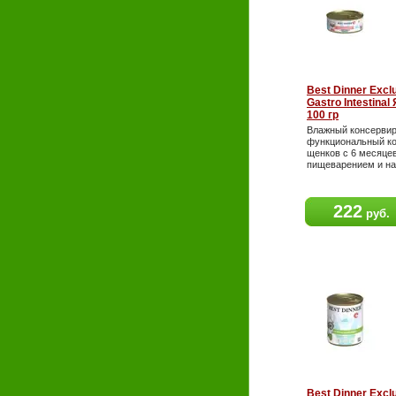
Best Dinner Exclu
Gastro Intestina
100 гр
Влажный консерви
функциональный ко
щенков с 6 месяце
пищеварением и н
222
руб.
Best Dinner Exclu